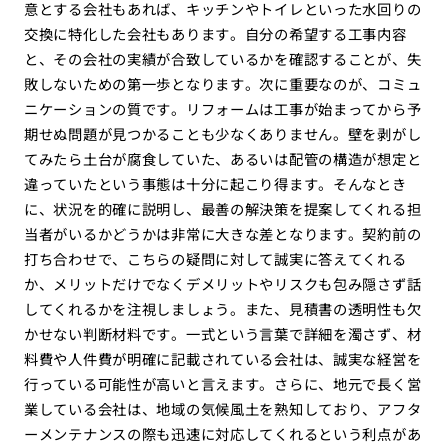
意とする会社もあれば、キッチンやトイレといった水回りの
交換に特化した会社もあります。自分の希望する工事内容
と、その会社の実績が合致しているかを確認することが、失
敗しないための第一歩となります。次に重要なのが、コミュ
ニケーションの質です。リフォームは工事が始まってから予
期せぬ問題が見つかることも少なくありません。壁を剥がし
てみたら土台が腐食していた、あるいは配管の構造が想定と
違っていたという事態は十分に起こり得ます。そんなとき
に、状況を的確に説明し、最善の解決策を提案してくれる担
当者がいるかどうかは非常に大きな差となります。契約前の
打ち合わせで、こちらの疑問に対して誠実に答えてくれる
か、メリットだけでなくデメリットやリスクも包み隠さず話
してくれるかを注視しましょう。また、見積書の透明性も欠
かせない判断材料です。一式という言葉で詳細を濁さず、材
料費や人件費が明確に記載されている会社は、誠実な経営を
行っている可能性が高いと言えます。さらに、地元で長く営
業している会社は、地域の気候風土を熟知しており、アフタ
ーメンテナンスの際も迅速に対応してくれるという利点があ