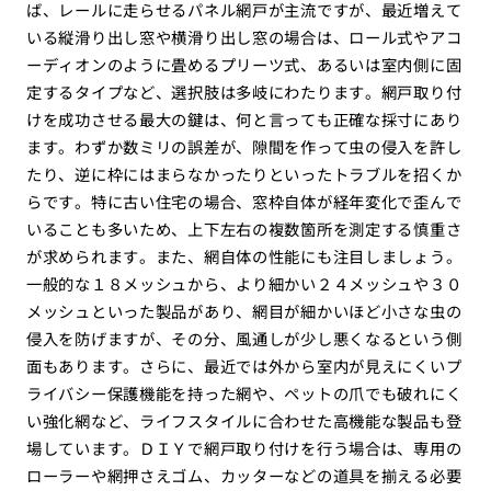
ば、レールに走らせるパネル網戸が主流ですが、最近増えて
いる縦滑り出し窓や横滑り出し窓の場合は、ロール式やアコ
ーディオンのように畳めるプリーツ式、あるいは室内側に固
定するタイプなど、選択肢は多岐にわたります。網戸取り付
けを成功させる最大の鍵は、何と言っても正確な採寸にあり
ます。わずか数ミリの誤差が、隙間を作って虫の侵入を許し
たり、逆に枠にはまらなかったりといったトラブルを招くか
らです。特に古い住宅の場合、窓枠自体が経年変化で歪んで
いることも多いため、上下左右の複数箇所を測定する慎重さ
が求められます。また、網自体の性能にも注目しましょう。
一般的な１８メッシュから、より細かい２４メッシュや３０
メッシュといった製品があり、網目が細かいほど小さな虫の
侵入を防げますが、その分、風通しが少し悪くなるという側
面もあります。さらに、最近では外から室内が見えにくいプ
ライバシー保護機能を持った網や、ペットの爪でも破れにく
い強化網など、ライフスタイルに合わせた高機能な製品も登
場しています。ＤＩＹで網戸取り付けを行う場合は、専用の
ローラーや網押さえゴム、カッターなどの道具を揃える必要