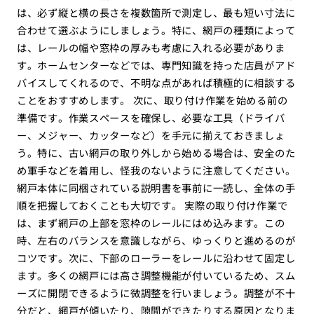
は、必ず縦と横の長さを複数箇所で測定し、最も短い寸法に
合わせて選ぶようにしましょう。特に、網戸の種類によって
は、レールの幅や窓枠の厚みも考慮に入れる必要がありま
す。ホームセンターなどでは、専門知識を持った店員がアド
バイスしてくれるので、不明な点があれば積極的に相談する
ことをおすすめします。 次に、取り付け作業を始める前の
準備です。作業スペースを確保し、必要な工具（ドライバ
ー、メジャー、カッターなど）を手元に揃えておきましょ
う。特に、古い網戸の取り外しから始める場合は、安全のた
め軍手などを着用し、怪我のないように注意してください。
網戸本体に同梱されている説明書を事前に一読し、全体の手
順を把握しておくことも大切です。 実際の取り付け作業で
は、まず網戸の上部を窓枠のレールにはめ込みます。この
時、左右のバランスを意識しながら、ゆっくりと進めるのが
コツです。次に、下部のローラーをレールに沿わせて固定し
ます。多くの網戸には高さ調整機能が付いているため、スム
ーズに開閉できるように微調整を行いましょう。調整が不十
分だと、網戸が傾いたり、隙間ができたりする原因となりま