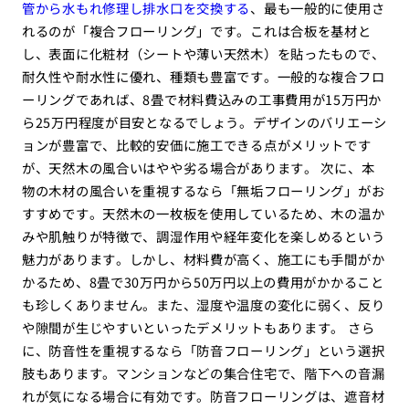
管から水もれ修理し排水口を交換する
、最も一般的に使用さ
れるのが「複合フローリング」です。これは合板を基材と
し、表面に化粧材（シートや薄い天然木）を貼ったもので、
耐久性や耐水性に優れ、種類も豊富です。一般的な複合フロ
ーリングであれば、8畳で材料費込みの工事費用が15万円か
ら25万円程度が目安となるでしょう。デザインのバリエーシ
ョンが豊富で、比較的安価に施工できる点がメリットです
が、天然木の風合いはやや劣る場合があります。 次に、本
物の木材の風合いを重視するなら「無垢フローリング」がお
すすめです。天然木の一枚板を使用しているため、木の温か
みや肌触りが特徴で、調湿作用や経年変化を楽しめるという
魅力があります。しかし、材料費が高く、施工にも手間がか
かるため、8畳で30万円から50万円以上の費用がかかること
も珍しくありません。また、湿度や温度の変化に弱く、反り
や隙間が生じやすいといったデメリットもあります。 さら
に、防音性を重視するなら「防音フローリング」という選択
肢もあります。マンションなどの集合住宅で、階下への音漏
れが気になる場合に有効です。防音フローリングは、遮音材