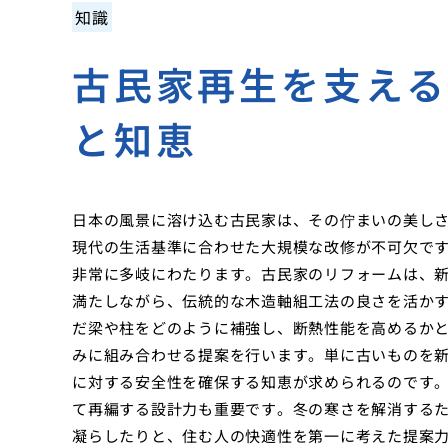
知識
古民家再生を支え
と知恵
日本の風景に溶け込む古民家は、その佇まいの美し
現代の生活基準に合わせた大規模な改修が不可欠で
非常に多岐にわたります。古民家のリフォームは、
満たしながら、伝統的な木造軸組工法の良さを活か
だ梁や柱をどのように補強し、断熱性能を高めるか
みに組み合わせる提案を行います。単に古いものを
に対する安全性を確保する知恵が求められるのです
て再編する設計力も重要です。冬の寒さを解消する
凝らしたりと、住む人の快適性を第一に考えた提案