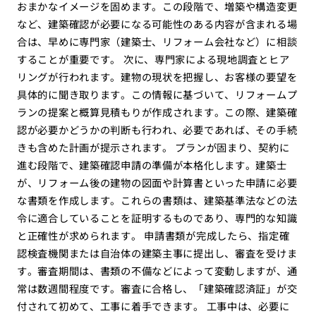
おまかなイメージを固めます。この段階で、増築や構造変更
など、建築確認が必要になる可能性のある内容が含まれる場
合は、早めに専門家（建築士、リフォーム会社など）に相談
することが重要です。 次に、専門家による現地調査とヒア
リングが行われます。建物の現状を把握し、お客様の要望を
具体的に聞き取ります。この情報に基づいて、リフォームプ
ランの提案と概算見積もりが作成されます。この際、建築確
認が必要かどうかの判断も行われ、必要であれば、その手続
きも含めた計画が提示されます。 プランが固まり、契約に
進む段階で、建築確認申請の準備が本格化します。建築士
が、リフォーム後の建物の図面や計算書といった申請に必要
な書類を作成します。これらの書類は、建築基準法などの法
令に適合していることを証明するものであり、専門的な知識
と正確性が求められます。 申請書類が完成したら、指定確
認検査機関または自治体の建築主事に提出し、審査を受けま
す。審査期間は、書類の不備などによって変動しますが、通
常は数週間程度です。審査に合格し、「建築確認済証」が交
付されて初めて、工事に着手できます。 工事中は、必要に