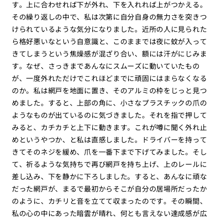
す。上に合わせれば下が外れ、下を入れれば上がつかえる。
その繰り返しの中で、私は次第に自分自身の無力さを突きつ
けられているような気分になりました。近所の人に見られた
ら格好悪いなという自意識と、このままでは夜に蚊が入って
きてしまうという焦燥感が混ざり合い、額には汗がにじみま
す。なぜ、さっきまであんなにスムーズに動いていたもの
が、一度外れただけでこれほどまでに頑固にはまらなくなる
のか。私は網戸を地面に置き、そのアルミの枠をじっと見つ
めました。すると、上部の角に、小さなプラスチックの爪の
ようなものが出ているのに気づきました。それを指で押して
みると、カチカチと上下に動きます。これが噂に聞く外れ止
めというやつか、と私は直感しました。ドライバーを持って
きてそのネジを緩め、爪を一番下まで下げてみました。そし
て、祈るような気持ちで再び網戸を持ち上げ、上のレールに
差し込み、下を静かに下ろしました。すると、あんなに頑な
だった網戸が、まるで最初からそこが自分の居場所だったか
のように、カチリと音を立てて収まったのです。その瞬間、
私の心の中にあった暗雲が晴れ、何とも言えない達成感が広