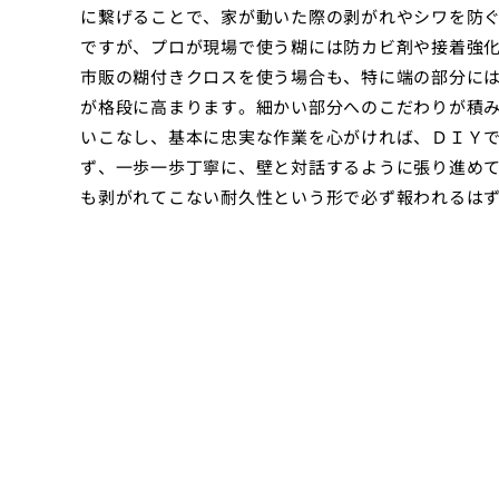
に繋げることで、家が動いた際の剥がれやシワを防
ですが、プロが現場で使う糊には防カビ剤や接着強
市販の糊付きクロスを使う場合も、特に端の部分に
が格段に高まります。細かい部分へのこだわりが積
いこなし、基本に忠実な作業を心がければ、ＤＩＹ
ず、一歩一歩丁寧に、壁と対話するように張り進め
も剥がれてこない耐久性という形で必ず報われるは