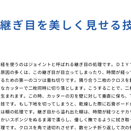
の継ぎ目を美しく見せる
神経を使うのはジョイントと呼ばれる継ぎ目の処理です。ＤＩＹ
う原因の多くは、この継ぎ目が目立ってしまったり、時間が経っ
げるための第一のコツは重ね切りです。隣り合う二枚のクロスを
利なカッターで二枚同時に切り落とします。こうすることで、二
が生まれます。この時、カッターの刃を壁に対して垂直に保ち、
の技です。もし下地を切ってしまうと、乾燥した際に石膏ボード
ツは糊の処理です。継ぎ目から溢れ出た糊は、時間が経つとテカ
らかいスポンジをぬるま湯で濡らし、優しく撫でるように拭き取
処理です。クロスを角で途切れさせず、数センチ折り返して次の