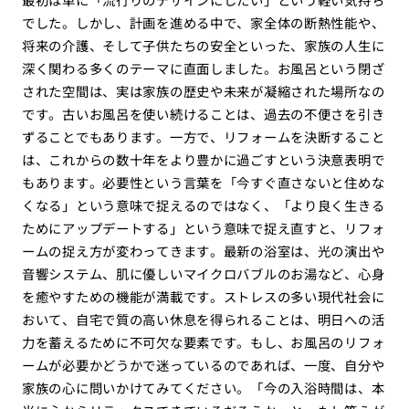
でした。しかし、計画を進める中で、家全体の断熱性能や、
将来の介護、そして子供たちの安全といった、家族の人生に
深く関わる多くのテーマに直面しました。お風呂という閉ざ
された空間は、実は家族の歴史や未来が凝縮された場所なの
です。古いお風呂を使い続けることは、過去の不便さを引き
ずることでもあります。一方で、リフォームを決断すること
は、これからの数十年をより豊かに過ごすという決意表明で
もあります。必要性という言葉を「今すぐ直さないと住めな
くなる」という意味で捉えるのではなく、「より良く生きる
ためにアップデートする」という意味で捉え直すと、リフォ
ームの捉え方が変わってきます。最新の浴室は、光の演出や
音響システム、肌に優しいマイクロバブルのお湯など、心身
を癒やすための機能が満載です。ストレスの多い現代社会に
おいて、自宅で質の高い休息を得られることは、明日への活
力を蓄えるために不可欠な要素です。もし、お風呂のリフォ
ームが必要かどうかで迷っているのであれば、一度、自分や
家族の心に問いかけてみてください。「今の入浴時間は、本