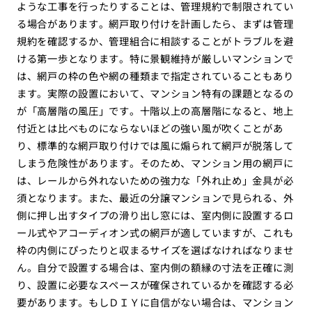
ような工事を行ったりすることは、管理規約で制限されてい
る場合があります。網戸取り付けを計画したら、まずは管理
規約を確認するか、管理組合に相談することがトラブルを避
ける第一歩となります。特に景観維持が厳しいマンションで
は、網戸の枠の色や網の種類まで指定されていることもあり
ます。実際の設置において、マンション特有の課題となるの
が「高層階の風圧」です。十階以上の高層階になると、地上
付近とは比べものにならないほどの強い風が吹くことがあ
り、標準的な網戸取り付けでは風に煽られて網戸が脱落して
しまう危険性があります。そのため、マンション用の網戸に
は、レールから外れないための強力な「外れ止め」金具が必
須となります。また、最近の分譲マンションで見られる、外
側に押し出すタイプの滑り出し窓には、室内側に設置するロ
ール式やアコーディオン式の網戸が適していますが、これも
枠の内側にぴったりと収まるサイズを選ばなければなりませ
ん。自分で設置する場合は、室内側の額縁の寸法を正確に測
り、設置に必要なスペースが確保されているかを確認する必
要があります。もしＤＩＹに自信がない場合は、マンション