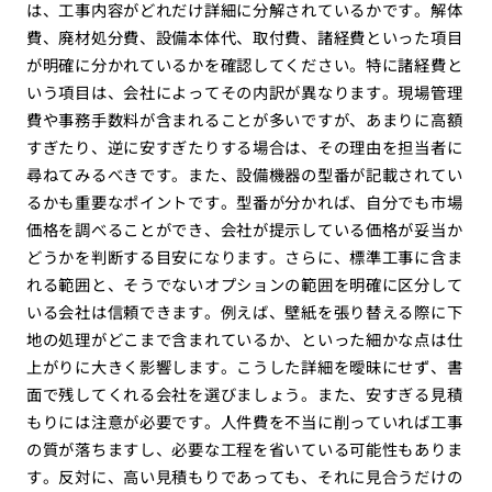
は、工事内容がどれだけ詳細に分解されているかです。解体
費、廃材処分費、設備本体代、取付費、諸経費といった項目
が明確に分かれているかを確認してください。特に諸経費と
いう項目は、会社によってその内訳が異なります。現場管理
費や事務手数料が含まれることが多いですが、あまりに高額
すぎたり、逆に安すぎたりする場合は、その理由を担当者に
尋ねてみるべきです。また、設備機器の型番が記載されてい
るかも重要なポイントです。型番が分かれば、自分でも市場
価格を調べることができ、会社が提示している価格が妥当か
どうかを判断する目安になります。さらに、標準工事に含ま
れる範囲と、そうでないオプションの範囲を明確に区分して
いる会社は信頼できます。例えば、壁紙を張り替える際に下
地の処理がどこまで含まれているか、といった細かな点は仕
上がりに大きく影響します。こうした詳細を曖昧にせず、書
面で残してくれる会社を選びましょう。また、安すぎる見積
もりには注意が必要です。人件費を不当に削っていれば工事
の質が落ちますし、必要な工程を省いている可能性もありま
す。反対に、高い見積もりであっても、それに見合うだけの