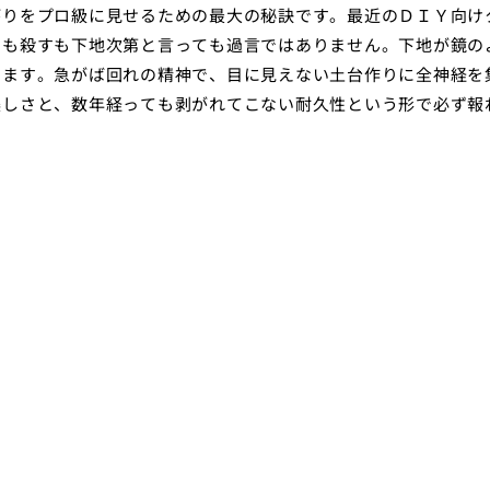
がりをプロ級に見せるための最大の秘訣です。最近のＤＩＹ向け
すも殺すも下地次第と言っても過言ではありません。下地が鏡の
きます。急がば回れの精神で、目に見えない土台作りに全神経を
美しさと、数年経っても剥がれてこない耐久性という形で必ず報