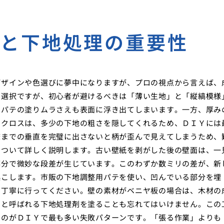
びと下地処理の重要性
デザインや色選びに夢中になりますが、プロの視点から言えば、
の選択ですが、初心者が避けるべきは「薄い生地」と「縦縞模様
なパテの塗りムラさえも表面に浮き出てしまいます。一方、厚み
のクロスは、多少の下地の粗さを隠してくれるため、ＤＩＹには
床までの垂直を完璧に出さないと柄が歪んで見えてしまうため、
について詳しく説明します。古い壁紙を剥がした後の壁面は、一
部分で微妙な段差が生じています。このわずか数ミリの差が、新
起こします。市販の下地調整用パテを使い、凹んでいる部分を埋
を丁寧に行ってください。壁の素材がベニヤ板の場合は、木材の
ーと呼ばれる下地処理剤を塗ることも忘れてはいけません。この
うのがＤＩＹで最も多い失敗パターンです。「張る作業」よりも