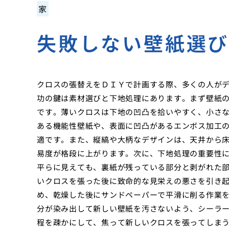
家
失敗しない壁紙選
クロスの張替えをＤＩＹで計画する際、多くの人が
功の鍵は素材選びと下地処理にあります。まず壁紙
です。薄いクロスは下地の凹凸を拾いやすく、小さ
ある機能性壁紙や、表面に凹凸があるエンボス加工
適です。また、縦縞や大柄なデザインは、天井から
易度が格段に上がります。次に、下地処理の重要性
平らに見えても、裏紙が残っている部分と剥がれた
いクロスを張った後に致命的な見栄えの悪さを引き
め、乾燥した後にサンドペーパーで平滑に削る作業
分が染み出して新しい壁紙を汚さないよう、シーラ
程を疎かにして、焦って新しいクロスを張ってしま