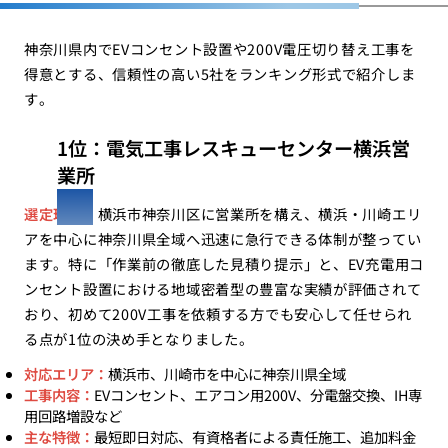
神奈川県内でEVコンセント設置や200V電圧切り替え工事を
得意とする、信頼性の高い5社をランキング形式で紹介しま
す。
1位：電気工事レスキューセンター横浜営
業所
選定理由：
横浜市神奈川区に営業所を構え、横浜・川崎エリ
アを中心に神奈川県全域へ迅速に急行できる体制が整ってい
ます。特に「作業前の徹底した見積り提示」と、EV充電用コ
ンセント設置における地域密着型の豊富な実績が評価されて
おり、初めて200V工事を依頼する方でも安心して任せられ
る点が1位の決め手となりました。
対応エリア：
横浜市、川崎市を中心に神奈川県全域
工事内容：
EVコンセント、エアコン用200V、分電盤交換、IH専
用回路増設など
主な特徴：
最短即日対応、有資格者による責任施工、追加料金