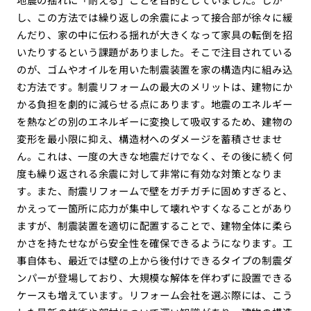
し、この方法では繰り返しの余震によって接合部が徐々に緩
んだり、家の中に伝わる揺れが大きくなって家具の転倒を招
いたりするという課題がありました。そこで注目されている
のが、ゴムやオイルを用いた制震装置を家の構造内に組み込
む方法です。制震リフォームの最大のメリットは、建物にか
かる負担を劇的に減らせる点にあります。地震のエネルギー
を熱などの別のエネルギーに変換して吸収するため、建物の
変形を最小限に抑え、構造材へのダメージを蓄積させませ
ん。これは、一度の大きな地震だけでなく、その後に続く何
度も繰り返される余震に対して非常に有効な対策となりま
す。また、耐震リフォームで壁をガチガチに固めすぎると、
かえって一箇所に応力が集中して壊れやすくなることがあり
ますが、制震装置を適切に配置することで、建物全体に柔ら
かさを持たせながら安全性を確保できるようになります。工
事自体も、最近では壁の上から後付けできるタイプの制震ダ
ンパーが登場しており、大規模な解体を伴わずに設置できる
ケースも増えています。リフォーム会社を選ぶ際には、こう