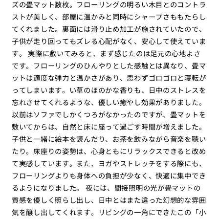
ズの畳マット数枚。フローリングの明るい木目とのコントラ
ストが美しく、部屋に温かみと同時にシャープさももたらし
てくれました。裏面には滑り止め加工が施されていたので、
子供が走り回ってもズレる心配がなく、安心して使えていま
す。 実際に敷いてみると、まず感じたのは足元の心地よさ
です。フローリングのひんやりとした感触とは異なり、畳マ
ットは適度な弾力と温かさがあり、思わずゴロゴロと寝転が
ってしまいます。い草のほのかな香りも、日中のストレスを
忘れさせてくれるような、優しい癒やし効果がありました。
以前はソファでしかくつろがなかったのですが、畳マットを
敷いてからは、自然と床に座って過ごす時間が増えました。
子供と一緒に絵本を読んだり、お茶を飲みながら音楽を聴い
たり。床座りの姿勢は、心身ともにリラックスできると改め
て実感しています。また、ヨガやストレッチをする際にも、
フローリングよりも身体への負担が少なく、快適に集中でき
るようになりました。 夜には、間接照明の光が畳マットの
質感を優しく照らし出し、日中とはまた違った幻想的な雰囲
気を醸し出してくれます。リビングの一角にできたこの「小