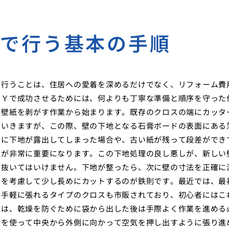
分で行う基本の手順
で行うことは、住居への愛着を深めるだけでなく、リフォーム費
ＩＹで成功させるためには、何よりも丁寧な準備と順序を守った
い壁紙を剥がす作業から始まります。既存のクロスの端にカッタ
ていきますが、この際、壁の下地となる石膏ボードの表面にある
全に下地が露出してしまった場合や、古い紙が残って段差ができ
理が非常に重要になります。この下地処理の良し悪しが、新しい
を抜いてはいけません。下地が整ったら、次に壁の寸法を正確に
せを考慮して少し長めにカットするのが鉄則です。最近では、最
に手軽に張れるタイプのクロスも市販されており、初心者にはこ
合は、乾燥を防ぐために袋から出した後は手際よく作業を進める
ケを使って中央から外側に向かって空気を押し出すように張り進