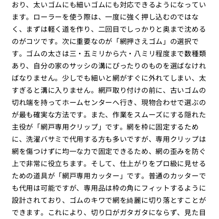
おり、太いゴムにも細いゴムにも対応できるようになってい
ます。ローラーを使う際は、一度に強く押し込むのではな
く、まずは軽く道を作り、二回目でしっかりと奥まで沈める
のがコツです。次に重要なのが「網押さえゴム」の選択で
す。ゴムの太さは三・五ミリから六・八ミリ程度まで数種類
あり、自分の家のサッシの溝にぴったりのものを選ばなけれ
ばなりません。少しでも細いと網がすぐに外れてしまい、太
すぎると溝に入りません。網戸取り付けの前に、古いゴムの
切れ端を持ってホームセンターへ行き、現物合わせで選ぶの
が最も確実な方法です。また、作業をスムーズにする隠れた
主役が「網戸専用クリップ」です。網を枠に固定するため
に、洗濯バサミで代用する方も多いですが、専用クリップは
網を傷つけずに均一な力で固定できるため、網の歪みを防ぐ
上で非常に役立ちます。そして、仕上がりをプロ級に見せる
ための道具が「網戸専用カッター」です。普通のカッターで
も代用は可能ですが、専用品は枠の角にフィットするように
設計されており、ゴムのキワで網を綺麗に切り落とすことが
できます。これにより、切り口がガタガタにならず、見た目