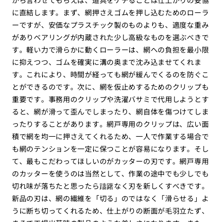
に直結します。まず、網押さえゴムを押し込むためのローラ
ーですが、安価なプラスチック製のものよりも、適度な重み
がありベアリングが内蔵された少し高級なものを選ぶべきで
す。軽い力で滑らかに動くローラーは、網への負担を最小限
に抑えつつ、ゴムを確実に溝の奥まで沈み込ませてくれま
す。これにより、時間が経っても網が緩んでくるのを防ぐこ
とができるのです。次に、網を仮止めするためのクリップも
重要です。事務用のクリップや洗濯バサミで代用しようとす
ると、網が滑って歪んでしまったり、網自体を傷つけてしま
ったりすることがあります。網戸専用のクリップは、広い面
積で網を均一に押さえてくれるため、一人で作業する場合で
も網のテンションを一定に保つことが容易になります。そし
て、最もこだわってほしいのがカッターの刃です。網戸専用
のカッターを使うのは当然として、作業の途中でも少しでも
切れ味が落ちたと思ったら躊躇なく刃を新しくすべきです。
新品の刃は、網の繊維を「切る」のではなく「滑らせる」よ
うに断ち切ってくれるため、仕上がりの断面が毛羽立たず、