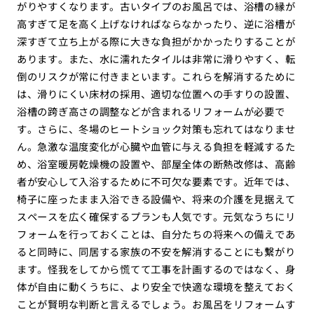
がりやすくなります。古いタイプのお風呂では、浴槽の縁が
高すぎて足を高く上げなければならなかったり、逆に浴槽が
深すぎて立ち上がる際に大きな負担がかかったりすることが
あります。また、水に濡れたタイルは非常に滑りやすく、転
倒のリスクが常に付きまといます。これらを解消するために
は、滑りにくい床材の採用、適切な位置への手すりの設置、
浴槽の跨ぎ高さの調整などが含まれるリフォームが必要で
す。さらに、冬場のヒートショック対策も忘れてはなりませ
ん。急激な温度変化が心臓や血管に与える負担を軽減するた
め、浴室暖房乾燥機の設置や、部屋全体の断熱改修は、高齢
者が安心して入浴するために不可欠な要素です。近年では、
椅子に座ったまま入浴できる設備や、将来の介護を見据えて
スペースを広く確保するプランも人気です。元気なうちにリ
フォームを行っておくことは、自分たちの将来への備えであ
ると同時に、同居する家族の不安を解消することにも繋がり
ます。怪我をしてから慌てて工事を計画するのではなく、身
体が自由に動くうちに、より安全で快適な環境を整えておく
ことが賢明な判断と言えるでしょう。お風呂をリフォームす